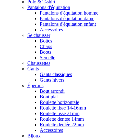
Polo & T-shirt
Pantalons d'équitation
Pantalons d'équitation homme
Pantalons d'équitation dame
Pantalons d'équitation enfant
Accessoires
Se chausser
Bottes
Chaps
Boots
Semelle
Chaussettes
Gants
Gants classiques
Gants hivers
Éperons
Bout arrondi
Bout plat
Roulette horizontale
Roulette lisse 14-16mm
Roulette lisse 21mm
Roulette dentée 14mm
Roulette dentée 22mm
Accessoires
Bijoux