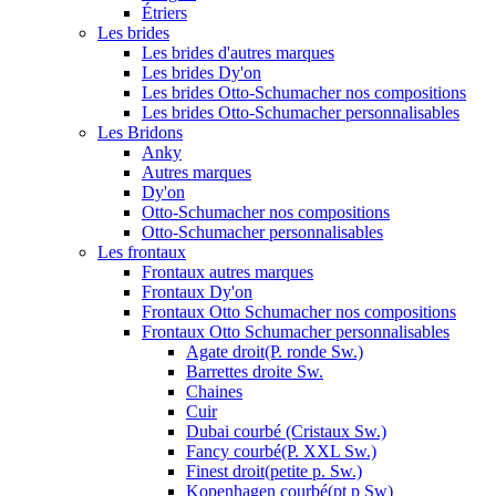
Étriers
Les brides
Les brides d'autres marques
Les brides Dy'on
Les brides Otto-Schumacher nos compositions
Les brides Otto-Schumacher personnalisables
Les Bridons
Anky
Autres marques
Dy'on
Otto-Schumacher nos compositions
Otto-Schumacher personnalisables
Les frontaux
Frontaux autres marques
Frontaux Dy'on
Frontaux Otto Schumacher nos compositions
Frontaux Otto Schumacher personnalisables
Agate droit(P. ronde Sw.)
Barrettes droite Sw.
Chaines
Cuir
Dubai courbé (Cristaux Sw.)
Fancy courbé(P. XXL Sw.)
Finest droit(petite p. Sw.)
Kopenhagen courbé(pt p Sw)