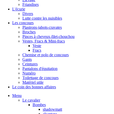
Friandises
L'écurie
Divers
Lutte contre les nuisibles
Les concours
Plastrons-jabots-cravates
Broches
Pinces à cheveux-filet-chouchou
Vestes, Fracs & Mini-fracs
Veste
Fracs
Chemise et polo de concours
Gants
Ceintures
Pantalons d'équitation
Numéro
Toilettage de concours
Matériel utile
Le coin des bonnes affaires
Menu
Le cavalier
Bombes
shadowmatt
alcantara