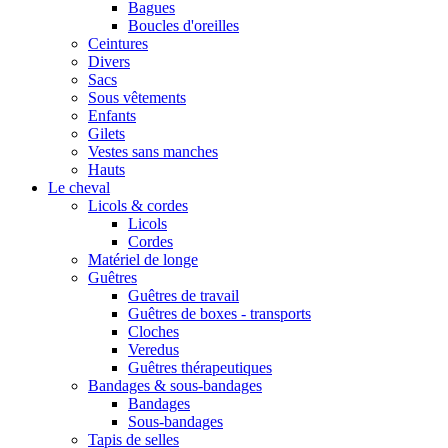
Bagues
Boucles d'oreilles
Ceintures
Divers
Sacs
Sous vêtements
Enfants
Gilets
Vestes sans manches
Hauts
Le cheval
Licols & cordes
Licols
Cordes
Matériel de longe
Guêtres
Guêtres de travail
Guêtres de boxes - transports
Cloches
Veredus
Guêtres thérapeutiques
Bandages & sous-bandages
Bandages
Sous-bandages
Tapis de selles