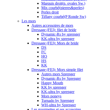
Marquis droit(p. ovales Sw.)
Mix courbé(pierres&perles)
Perles droit
Tiffany courbé(P Ronde Sw)
Les mors
Autres accessoires de mors
Dressage (FEI): filet de bride
Dynamic-Rs by sprenger
KK-ultra by sprenger
Dressage (FEI): Mors de bride
DS
FC
HO
HS
KK
Dressage (FEI): Mors simple filet
Autres mors Sprenger
Dynamic-Rs by Sprenger
Happy Mouth
KK by sprenger
KK-ultra by sprenger
Mors poneys
Turnado by Sprenger
WH-ultra by Sprenger
Les gourmettes et ses accesoires