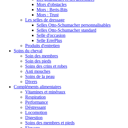
Mors d'obstacles
Mors : Beris-Bits
Mors : Trust
Les selles de dressage
Selles Otto-Schumacher personnalisables
Selles Otto-Schumacher standard
Selle d'occasion
Selle ErrePlus
Produits d'entretien
Soins du cheval
Soin des membres
Soin des pieds
Soins des crins et robes
Anti mouches
Soins de la peau
Divers
Compléments alimentaires
Vitamines et minéraux
Respiration
Performance
Déstressant
Locomotion
Digestion
Soins des membres et pieds
Elevage