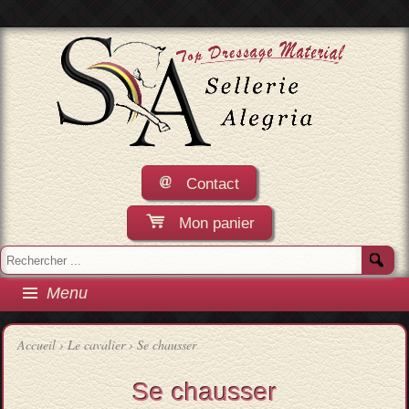
Contact
Mon panier
Menu
Accueil
›
Le cavalier
›
Se chausser
Se chausser