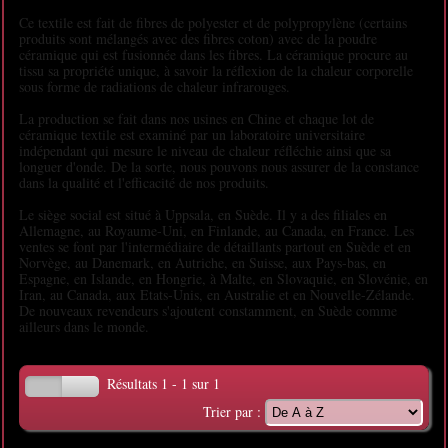
Ce textile est fait de fibres de polyester et de polypropylène (certains
produits sont mélangés avec des fibres coton) avec de la poudre
céramique qui est fusionnée dans les fibres. La céramique procure au
tissu sa propriété unique, à savoir la réflexion de la chaleur corporelle
sous forme de radiations de chaleur infrarouges.
La production se fait dans nos usines en Chine et chaque lot de
céramique textile est examiné par un laboratoire universitaire
indépendant qui mesure le niveau de chaleur réfléchie ainsi que sa
longuer d'onde. De la sorte, nous pouvons nous assurer de la constance
dans la qualité et l'efficacité de nos produits.
Le siège social est situé à Uppsala, en Suède. Il y a des filiales en
Allemagne, au Royaume-Uni, en Finlande, au Canada, en France. Les
ventes se font par l'intermédiaire de détaillants partout en Suède et en
Norvège, au Danemark, en Autriche, en Suisse, aux Pays-bas, en
Espagne, en Islande, en Hongrie, à Malte, en Slovaquie, en Slovénie, en
Iran, au Canada, aux Etats-Unis, en Australie et en Nouvelle-Zélande.
De nouveaux revendeurs s'ajoutent constamment, en Suède comme
ailleurs dans le monde.
Résultats 1 - 1 sur 1
Trier par :