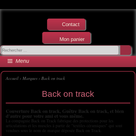
Contact
Mon panier
Menu
Accueil
›
Marques
› Back on track
Back on track
Couverture Back on track, Guêtre Back on track, et bien
d'autre pour votre ami et vous même.
La compagnie Back on Track fabrique des protections pour les
articulations et les muscles à partir de "textiles céramiques" qui sont
vendues sous le nom de marque déposée Back on Track.