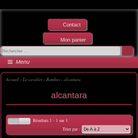
Contact
Mon panier
Menu
Accueil
›
Le cavalier
›
Bombes
›
alcantara
alcantara
Résultats 1 - 1 sur 1
Trier par :