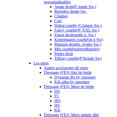
personnalisables
Agate droit(P. ronde Sw.)
Barrettes droite Sw.
Chaines
Cuir
Dubai courbé (Cristaux Sw.)
Fancy courbé(P. XXL Sw.)
Finest droit(petite p. Sw.)
Kopenhagen courbé(pt p Sw)
Marquis droit(p. ovales Sw.)
Mix courbé(pierres&perles)
Perles droit
Tiffany courbé(P Ronde Sw)
Les mors
Autres accessoires de mors
Dressage (FEI): filet de bride
Dynamic-Rs by sprenger
KK-ultra by sprenger
Dressage (FEI): Mors de bride
DS
FC
HO
HS
KK
Dressage (FEI): Mors simple filet