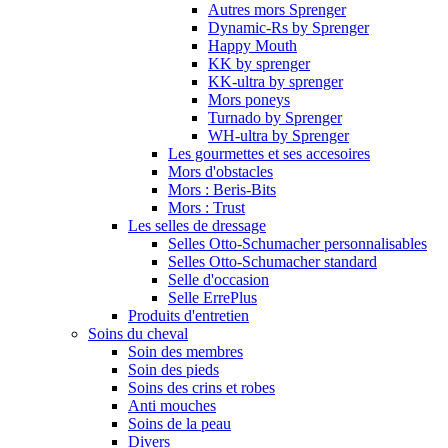
Autres mors Sprenger
Dynamic-Rs by Sprenger
Happy Mouth
KK by sprenger
KK-ultra by sprenger
Mors poneys
Turnado by Sprenger
WH-ultra by Sprenger
Les gourmettes et ses accesoires
Mors d'obstacles
Mors : Beris-Bits
Mors : Trust
Les selles de dressage
Selles Otto-Schumacher personnalisables
Selles Otto-Schumacher standard
Selle d'occasion
Selle ErrePlus
Produits d'entretien
Soins du cheval
Soin des membres
Soin des pieds
Soins des crins et robes
Anti mouches
Soins de la peau
Divers