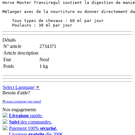
Horse Master Transiregul soutient la digestion de maniè
Mélanger avec de la nourriture ou donner directement da
    Tous types de chevaux : 60 ml par jour

    Poulains : 30 ml par jour
Détails
N° article
2734371
Article description
Etat
Neuf
Poids
1 kg
Select Language
▼
Besoin d'aide?
✉
nous contacter par email
Nos engagements
Livraison
rapide.
Suivi
des commandes.
Paiement 100%
sécurisé
.
Livraison
gratuite
dès 200€.