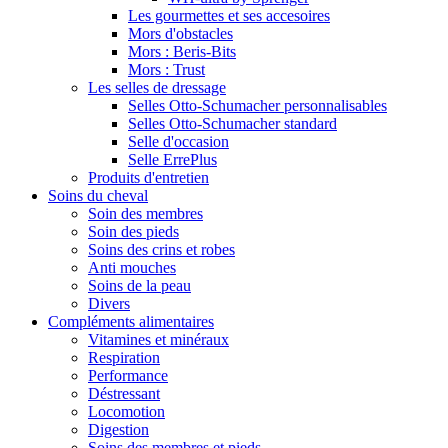
Les gourmettes et ses accesoires
Mors d'obstacles
Mors : Beris-Bits
Mors : Trust
Les selles de dressage
Selles Otto-Schumacher personnalisables
Selles Otto-Schumacher standard
Selle d'occasion
Selle ErrePlus
Produits d'entretien
Soins du cheval
Soin des membres
Soin des pieds
Soins des crins et robes
Anti mouches
Soins de la peau
Divers
Compléments alimentaires
Vitamines et minéraux
Respiration
Performance
Déstressant
Locomotion
Digestion
Soins des membres et pieds