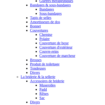
Guêtres thérapeutiques
Bandages & sous-bandages
Bandages
Sous-bandages
Tapis de selles
Amortisseurs de dos
Bonnet
Couvertures
Chemise
Polaire
Couverture de boxe
Couverture d'extérieur
Couvre-reins
Couverture de marcheur
Brosses
Produit de toilettage
Tondeuses
Divers
La briderie & la sellerie
Accessoires de briderie
Muserolles
Padd
Rênes
Sac
Divers