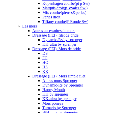
Kopenhagen courbé(pt p Sw)
Marquis droit(p. ovales Sw.)
Mix courbé(pierres&perles)
Perles droit
Tiffany courbé(P Ronde Sw)
Les mors
Autres accessoires de mors
Dressage (FEI): filet de bride
Dynamic-Rs by sprenger
KK-ultra by sprenger
Dressage (FEI): Mors de bride
DS
FC
HO
HS
KK
Dressage (FEI): Mors simple filet
Autres mors Sprenger
Dynamic-Rs by Sprenger
Happy Mouth
KK by sprenger
KK-ultra by sprenger
Mors poneys
Turnado by Sprenger
WH-ultra by Sprenger