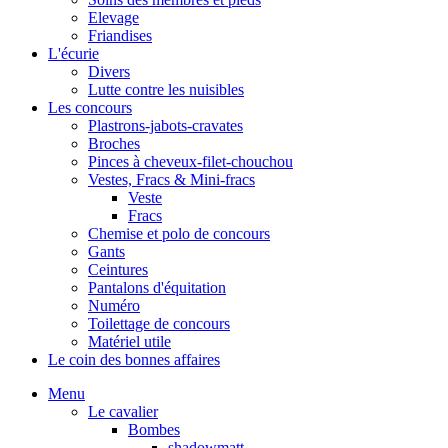
Elevage
Friandises
L'écurie
Divers
Lutte contre les nuisibles
Les concours
Plastrons-jabots-cravates
Broches
Pinces à cheveux-filet-chouchou
Vestes, Fracs & Mini-fracs
Veste
Fracs
Chemise et polo de concours
Gants
Ceintures
Pantalons d'équitation
Numéro
Toilettage de concours
Matériel utile
Le coin des bonnes affaires
Menu
Le cavalier
Bombes
shadowmatt