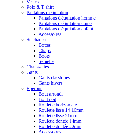
Vestes
Polo & T-shirt
Pantalons d'équitation
Pantalons d'équitation homme
Pantalons d'équitation dame
Pantalons d'équitation enfant
Accessoires
Se chausser
Bottes
Chaps
Boots
Semelle
Chaussettes
Gants
Gants classiques
Gants hivers
Éperons
Bout arrondi
Bout plat
Roulette horizontale
Roulette lisse 14-16mm
Roulette lisse 21mm
Roulette dentée 14mm
Roulette dentée 22mm
Accessoires