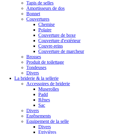
Tapis de selles
Amortisseurs de dos
Bonnet
Couvertures
Chemise
Polaire
Couverture de boxe
Couverture d'extérieur
Couvre-reins
Couverture de marcheur
Brosses
Produit de toilettage
Tondeuses
Divers
La briderie & la sellerie
Accessoires de briderie
Muserolles
Padd
Rênes
Sac
Divers
Enrênements
Equipement de la selle
Divers
Etrivières