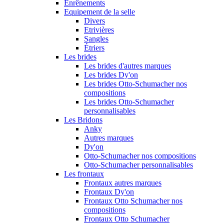
Enrênements
Equipement de la selle
Divers
Etrivières
Sangles
Étriers
Les brides
Les brides d'autres marques
Les brides Dy'on
Les brides Otto-Schumacher nos
compositions
Les brides Otto-Schumacher
personnalisables
Les Bridons
Anky
Autres marques
Dy'on
Otto-Schumacher nos compositions
Otto-Schumacher personnalisables
Les frontaux
Frontaux autres marques
Frontaux Dy'on
Frontaux Otto Schumacher nos
compositions
Frontaux Otto Schumacher