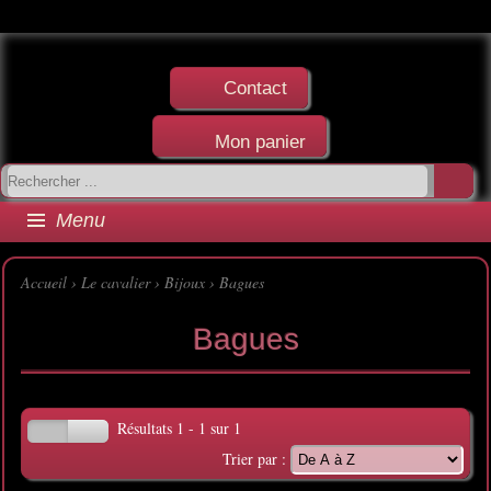
Contact
Mon panier
Menu
Accueil
›
Le cavalier
›
Bijoux
›
Bagues
Bagues
Résultats 1 - 1 sur 1
Trier par :