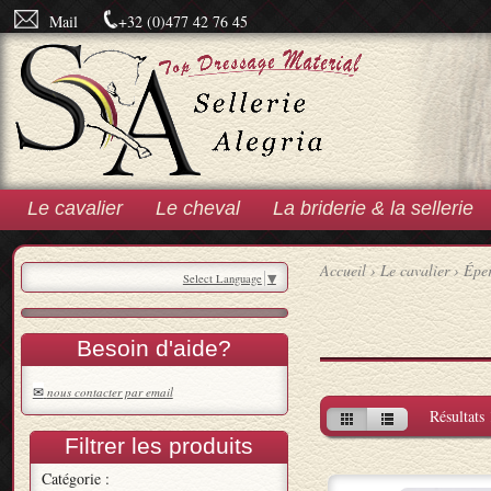
Mail
+32 (0)477 42 76 45
Le cavalier
Le cheval
La briderie & la sellerie
Accueil
›
Le cavalier
›
Épe
Select Language
▼
Besoin d'aide?
✉
nous contacter par email
Résultats 
Filtrer les produits
Catégorie :