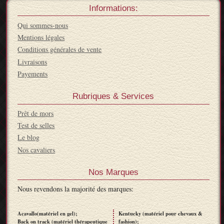
Informations:
Qui sommes-nous
Mentions légales
Conditions générales de vente
Livraisons
Payements
Rubriques & Services
Prêt de mors
Test de selles
Le blog
Nos cavaliers
Nos Marques
Nous revendons la majorité des marques:
Acavallo(matériel en gel);
Kentucky (matériel pour chevaux &
Back on track (matériel thérapeutique
fashion);