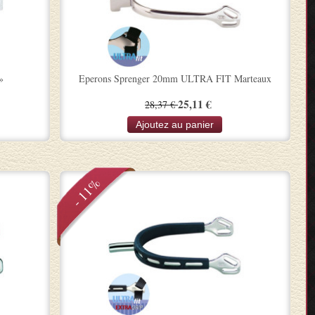
»
Eperons Sprenger 20mm ULTRA FIT Marteaux
25,11 €
28,37 €
Ajoutez au panier
- 11%