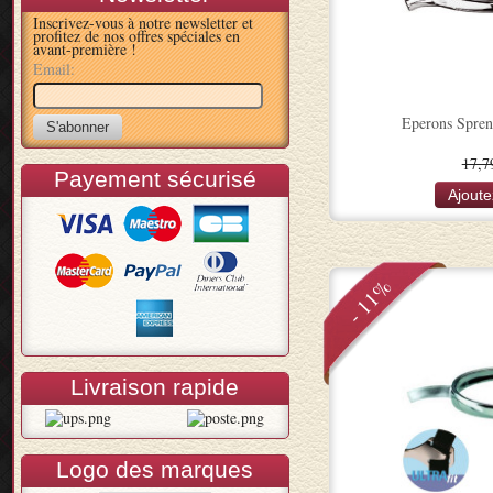
Inscrivez-vous à notre newsletter et
profitez de nos offres spéciales en
avant-première !
Email:
Eperons Spre
17,7
Payement sécurisé
Ajoute
- 11%
Livraison rapide
Logo des marques