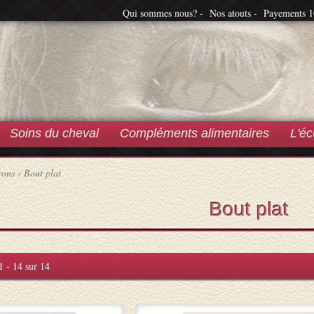
Qui sommes nous? -
Nos atouts -
Payements 1
Soins du cheval
Compléments alimentaires
L'éc
rons
›
Bout plat
Bout plat
1 - 14 sur 14