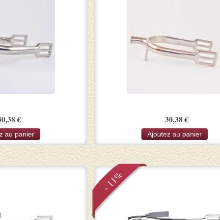
30,38 €
30,38 €
z au panier
Ajoutez au panier
- 11%