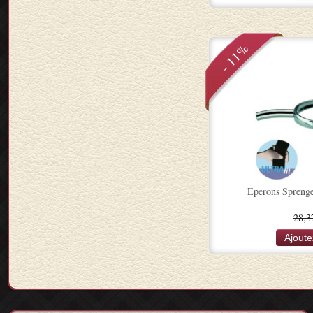
- 11%
Eperons Spren
28,3
Ajoute