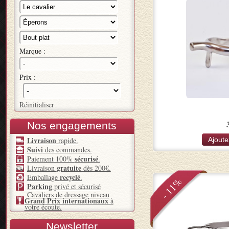
Marque :
Prix :
Réinitialiser
Nos engagements
Livraison
Ajoute
rapide.
Suivi
des commandes.
sécurisé
Paiement 100%
.
gratuite
Livraison
dès 200€.
recyclé
Emballage
.
- 11%
Parking
privé et sécurisé
Cavaliers de dressage niveau
Grand Prix internationaux
à
votre écoute.
Newsletter