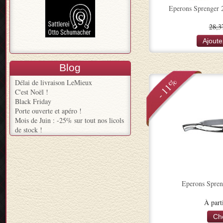
Eperons Sprenger
28,3
Ajoute
Blog
- 11%
Délai de livraison LeMieux
C'est Noël !
Black Friday
Porte ouverte et apéro !
Mois de Juin : -25% sur tout nos licols
de stock !
Eperons Spre
À part
Ch