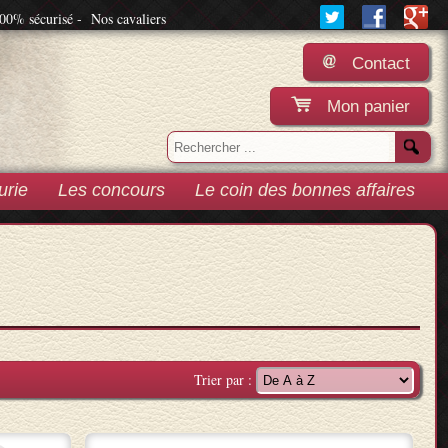
00% sécurisé -
Nos cavaliers
Contact
Mon panier
urie
Les concours
Le coin des bonnes affaires
Trier par :