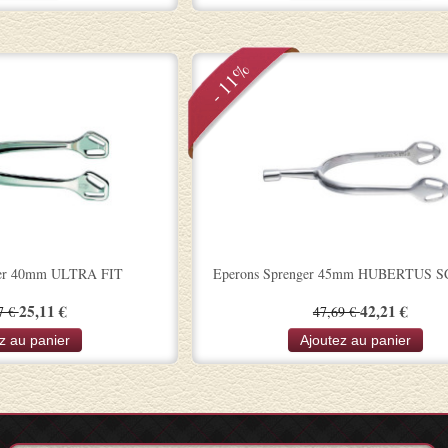
- 11%
ger 40mm ULTRA FIT
Eperons Sprenger 45mm HUBERTUS 
25,11 €
42,21 €
7 €
47,69 €
z au panier
Ajoutez au panier