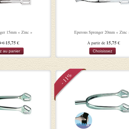
nger 15mm « Zinc »
Eperons Sprenger 20mm « Zinc 
15,75 €
15,75 €
9 €
À partir de
z au panier
Choisissez
- 11%