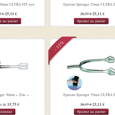
 20mm ULTRA FIT rect.
Eperons Sprenger 25mm ULTRA 
25,11 €
25,11 €
7 €
28,37 €
z au panier
Ajoutez au panier
- 11%
nger 30mm « Zinc »
Eperons Sprenger 35mm ULTRA 
15,75 €
25,11 €
ir de
28,37 €
oisissez
Ajoutez au panier