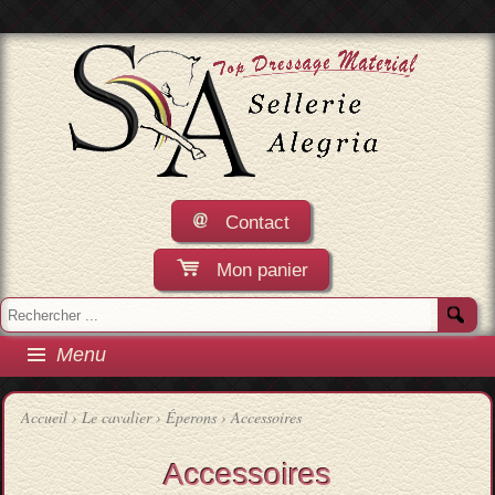
Contact
Mon panier
Menu
Accueil
›
Le cavalier
›
Éperons
›
Accessoires
Accessoires