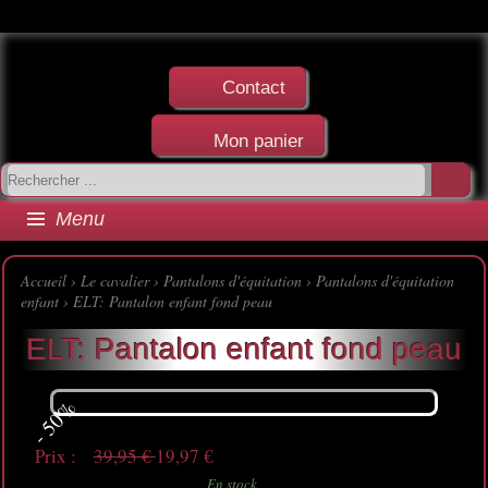
Contact
Mon panier
Menu
Accueil
›
Le cavalier
›
Pantalons d'équitation
›
Pantalons d'équitation
enfant
› ELT: Pantalon enfant fond peau
ELT: Pantalon enfant fond peau
- 50%
Prix :
39,95 €
19,97 €
En stock