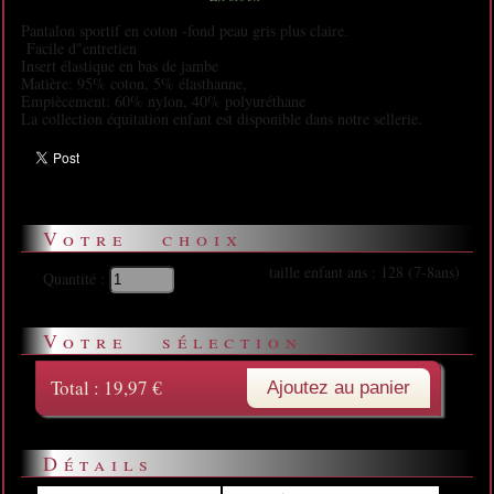
Pantalon sportif en coton -fond peau gris plus claire.
Facile d"entretien
Insert élastique en bas de jambe
Matière: 95% coton, 5% élasthanne,
Empiècement: 60% nylon, 40% polyuréthane
La collection équitation enfant est disponible dans notre sellerie.
Votre choix
taille enfant ans :
128 (7-8ans)
Quantité :
Votre sélection
Total :
19,97 €
Ajoutez au panier
Détails