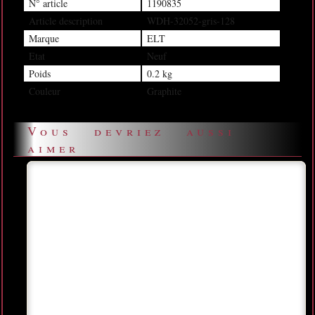
N° article
1190835
Article description
WDH-32052-gris-128
Marque
ELT
Etat
Neuf
Poids
0.2 kg
Couleur
Graphite
Vous devriez aussi
aimer