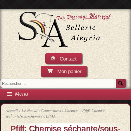
Contact
Mon panier
Menu
Accueil
›
Le cheval
›
Couvertures
›
Chemise
› Pfiff: Chemise
séchante/sous-chemise CLIMA
Pfiff: Chemise séchante/sous-