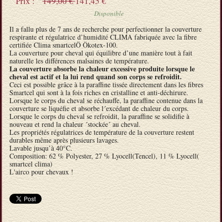
Prix :
149,00 €
141,45 €
Disponible
Il a fallu plus de 7 ans de recherche pour perfectionner la couverture
respirante et régulatrice d’humidité CLIMA fabriquée avec la fibre
certifiée Clima smartcelÖ Ökotex-100.
La couverture pour cheval qui équilibre d’une manière tout à fait
naturelle les différences malsaines de température.
La couverture absorbe la chaleur excessive produite lorsque le
cheval est actif et la lui rend quand son corps se refroidit.
Ceci est possible grâce à la paraffine tissée directement dans les fibres
Smartcel qui sont à la fois riches en cristalline et anti-déchirure.
Lorsque le corps du cheval se réchauffe, la paraffine contenue dans la
couverture se liquéfie et absorbe l´excédant de chaleur du corps.
Lorsque le corps du cheval se refroidit, la paraffine se solidifie à
nouveau et rend la chaleur ´stockée´ au cheval.
Les propriétés régulatrices de température de la couverture restent
durables même après plusieurs lavages.
Lavable jusqu’à 40°C.
Composition: 62 % Polyester, 27 % Lyocell(Tencel), 11 % Lyocell(
smartcel clima)
L'airco pour chevaux !