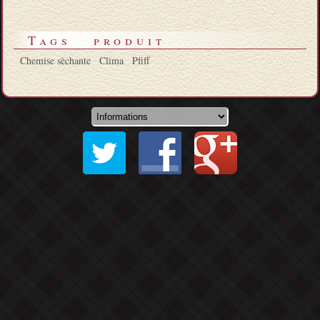
Tags produit
Chemise sèchante
Clima
Pfiff