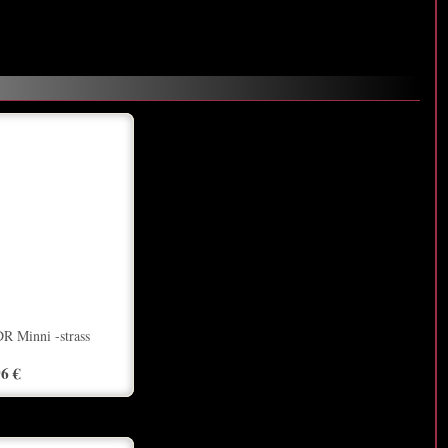
DR Minni -strass
96 €