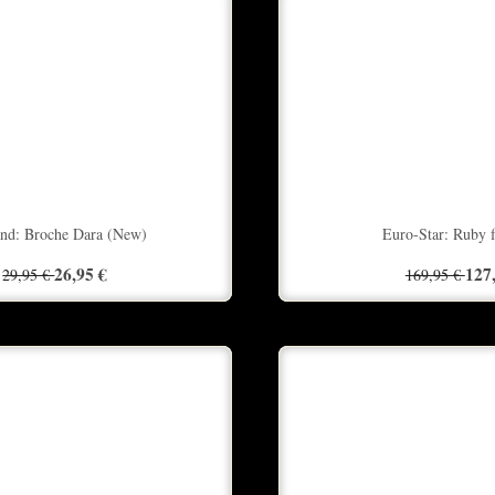
and: Broche Dara (New)
Euro-Star: Ruby f
26,95 €
127
29,95 €
169,95 €