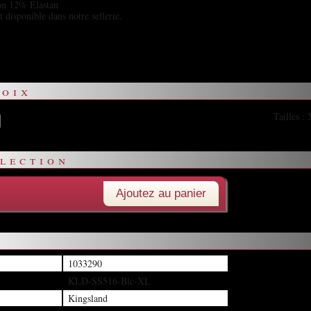
on 12% Elastan
disponible dans notre sellerie.
oix
Tailles :
lection
Ajoutez au panier
1033290
KLD-SS516-Blc-XL
Kingsland