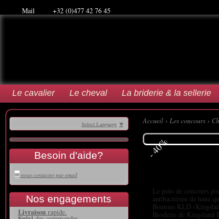
Mail
+32 (0)477 42 76 45
Le cavalier
Le cheval
La briderie & la sellerie
Accueil
›
Les concours
›
Ch
Select Language
▼
- 40%
Besoin d'aide?
✉
nous contacter par email
Le polo de concours pou
Nos engagements
antibactérien de haue qu
Boutons KLD (Kingslan
Livraison
rapide.
Broderie de Kingsland D
Suivi
des commandes.