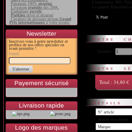
Composition: 88% Nyl
sécurisé
Paiement 100%
.
La gamme Kingsland est 
gratuite
Livraison
dès 200€.
recyclé
Emballage
.
Parking
privé et sécurisé
Grand
Cavaliers de dressage niveau
Prix internationaux
à votre écoute.
Newsletter
Votre ch
Inscrivez-vous à notre newsletter et
profitez de nos offres spéciales en
avant-première !
Quantité :
Email:
Votre sé
Total :
34,80 €
Payement sécurisé
Détails
Livraison rapide
N° article
Article description
Marque
Logo des marques