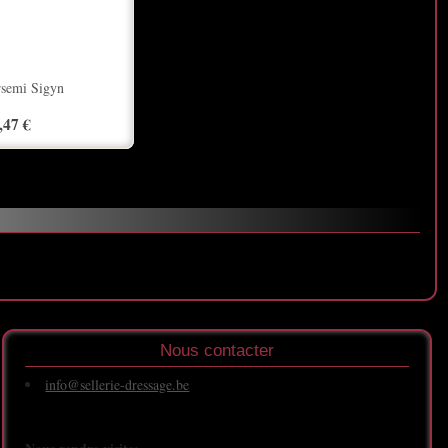
rsemi Sigyn
,47 €
Nous contacter
info@sellerie-dressage.be