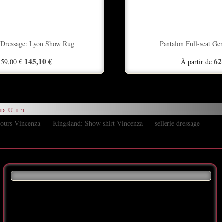
 Dressage: Lyon Show Rug
Pantalon Full-seat Ge
145,10 €
62
159,00 €
À partir de
duit
cours Vincenza
Kingsland: Show shirt Vincenza
sellerie dressage