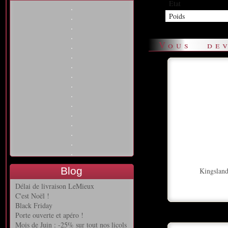
Etat
Poids
Vous dev
Blog
Kingsland
Délai de livraison LeMieux
C'est Noël !
Black Friday
Porte ouverte et apéro !
Mois de Juin : -25% sur tout nos licols