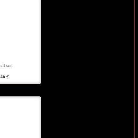
ull seat
,46 €