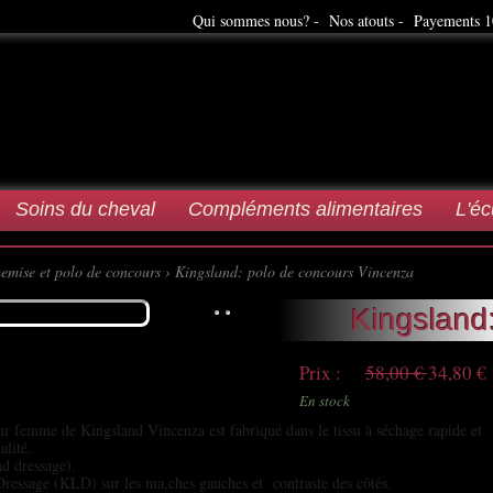
Qui sommes nous? -
Nos atouts -
Payements 1
Soins du cheval
Compléments alimentaires
L'éc
emise et polo de concours
› Kingsland: polo de concours Vincenza
Kingsland
Prix :
58,00 €
34,80 €
En stock
r femme de Kingsland Vincenza est fabriqué dans le tissu à séchage rapide et
alité.
d dressage).
ressage (KLD) sur les ma,ches gauches et contraste des côtés.