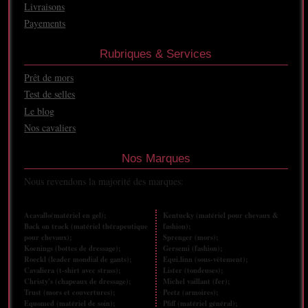
Livraisons
Payements
Rubriques & Services
Prêt de mors
Test de selles
Le blog
Nos cavaliers
Nos Marques
Nous revendons la majorité des marques:
Acavallo(matériel en gel);
Kentucky (matériel pour chevaux &
Back on track (matériel thérapeutique
fashion);
pour chevaux);
Sprenger (mors);
Koenings (bottes de dressage);
Gersemi (fashion);
Roeckl (leader mondial de gants);
Equi.linn (sous-vêtement);
Cavaliera (t-shirt avec strass);
Lister (tondeuses);
Christy's (chapeaux de dressage);
Michel vaillant (fer);
Trust (mors et couvertures);
Peetz (armoires);
Equomed (matériel de soin);
Pfiff (matériel général);