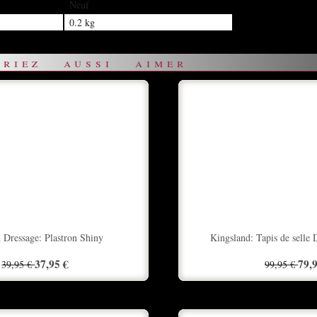
Neuf
0.2 kg
riez aussi aimer
 Dressage: Plastron Shiny
Kingsland: Tapis de selle 
37,95 €
79,
39,95 €
99,95 €