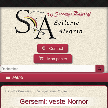
Contact
Mon panier
Menu
Accueil
›
Promotions
› Gersemi: veste Nornor
Gersemi: veste Nornor