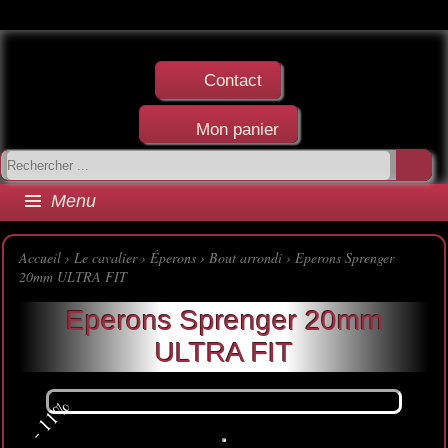
Contact
Mon panier
Menu
Accueil
›
Le cavalier
›
Éperons
›
Bout arrondi
› Eperons Sprenger
20mm ULTRA FIT
Eperons Sprenger 20mm
ULTRA FIT
- 11%