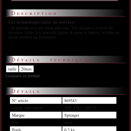
Description
Les technologies mise en oeuvres:
- un éperons avec une passe plus fine. Très élégant à la botte du
cavaliers. Grâce à la nouvelle façons de passé la lanière, la botte est
moins soumise au frottement.
Détails techniques
taille
20mm
Comparer ce produit
Détails
N° article
869543
Article description
SPE-47421-000-55
Marque
Sprenger
Etat
Neuf
Poids
0.2 kg