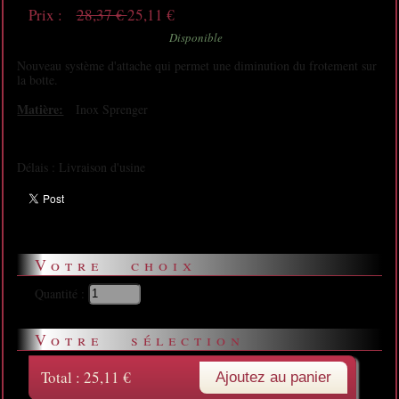
Prix :
28,37 €
25,11 €
Disponible
Nouveau système d'attache qui permet une diminution du frotement sur
la botte.
Matière:
Inox Sprenger
Délais : Livraison d'usine
Votre choix
Quantité :
Votre sélection
Total :
25,11 €
Ajoutez au panier